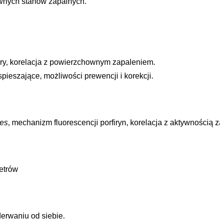
ywnych stanów zapalnych.
ery, korelacja z powierzchownym zapaleniem.
spieszające, możliwości prewencji i korekcji.
nes
, mechanizm fluorescencji porfiryn, korelacja z aktywnością 
etrów
derwaniu od siebie.