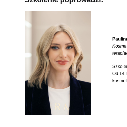
Paulin
Kosmeto
terapi
Szkole
Od 14 
kosmeto