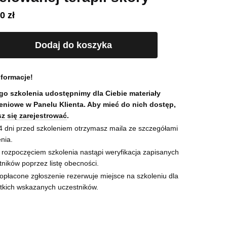
00
zł
Dodaj do koszyka
ej
yki
formacje!
go szkolenia udostępnimy dla Ciebie materiały
ej
eniowe w Panelu Klienta. Aby mieć do nich dostęp,
z się zarejestrować
.
4 dni przed szkoleniem otrzymasz maila ze szczegółami
nia.
 rozpoczęciem szkolenia nastąpi weryfikacja zapisanych
tników poprzez listę obecności.
 opłacone zgłoszenie rezerwuje miejsce na szkoleniu dla
tkich wskazanych uczestników.