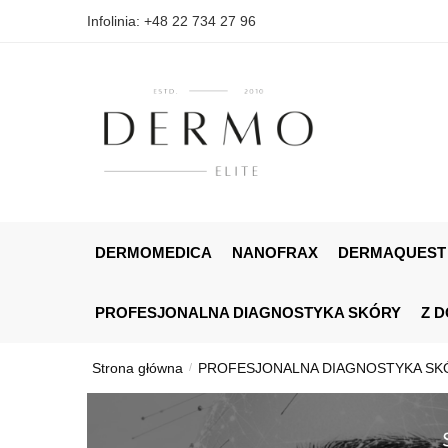
Skip
Skip
Infolinia: +48 22 734 27 96
to
to
navigation
content
DERMOMEDICA
NANOFRAX
DERMAQUEST
PROFESJONALNA DIAGNOSTYKA SKÓRY
Z 
Strona główna
PROFESJONALNA DIAGNOSTYKA SK
/