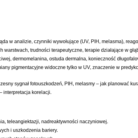
ląda w analizie, czynniki wywołujące (UV, PIH, melasma), rea
h warstwach, trudności terapeutyczne, terapie działające w głąb
iwej, dermomelanina, ostuda dermalna, konieczność długofalow
iany pigmentacyjne widoczne tylko w UV, znaczenie w predykcj
zesny sygnał fotouszkodzeń, PIH, melasmy – jak planować kura
– interpretacja korelacji.
a, teleangiektazji, nadreaktywności naczyniowej.
ych i uszkodzenia bariery.