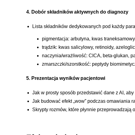
4. Dobór składników aktywnych do diagnozy
Lista składników dedykowanych pod każdy par
pigmentacja: arbutyna, kwas traneksamowy
trądzik: kwas salicylowy, retinoidy, azelogli
naczynia/wrażliwość: CICA, beta-glukan, p
zmarszczki/szorstkość: peptydy biomimetycz
5. Prezentacja wyników pacjentowi
Jak w prosty sposób przedstawić dane z AI, aby 
Jak budować efekt „wow” podczas omawiania rapo
Skrypty rozmów, które płynnie przeprowadzają o