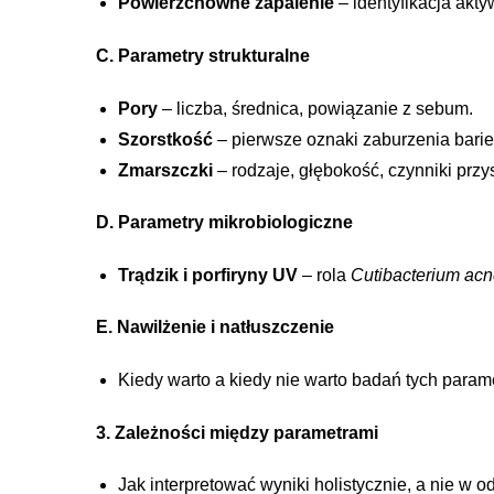
Powierzchowne zapalenie
– identyfikacja akt
C. Parametry strukturalne
Pory
– liczba, średnica, powiązanie z sebum.
Szorstkość
– pierwsze oznaki zaburzenia bari
Zmarszczki
– rodzaje, głębokość, czynniki przy
D. Parametry mikrobiologiczne
Trądzik i porfiryny UV
– rola
Cutibacterium ac
E. Nawilżenie i natłuszczenie
Kiedy warto a kiedy nie warto badań tych param
3. Zależności między parametrami
Jak interpretować wyniki holistycznie, a nie w o