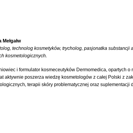
a Mełgałw
log, technolog kosmetyków, trycholog, pasjonatka substancji 
ach kosmetologicznych.
niowiec i formulator kosmeceutyków Dermomedica, opartych o n
lat aktywnie poszerza wiedzę kosmetologów z całej Polski z 
logicznych, terapii skóry problematycznej oraz suplementacji d