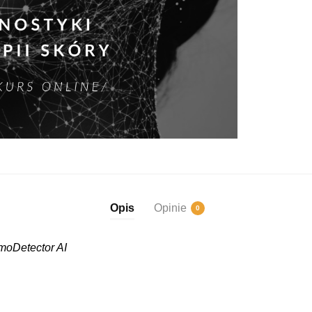
Opis
Opinie
0
rmoDetector AI