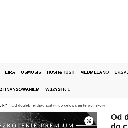
LIRA
OSMOSIS
HUSH&HUSH
MEDMELANO
EKSP
DOFINANSOWANIEM
WSZYSTKIE
ÓRY
Od dogłębnej diagnostyki do celowanej terapii skóry
/
Od d
do c