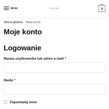
Skip
Skip
to
to
MENU
0
navigation
content
Strona główna
/
Moje konto
Moje konto
Logowanie
Wymagane
Nazwa użytkownika lub adres e-mail
*
Wymagane
Hasło
*
Zapamiętaj mnie